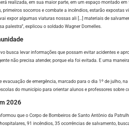
rá realizada, em sua maior parte, em um espaço montado em fr
, primeiros socorros e combate a incêndios, estarão expostas v
 vai expor algumas viaturas nossas ali […] materiais de salvam
sa palestra”, explicou o soldado Wagner Dornelles.
munidade
ivo busca levar informações que possam evitar acidentes e apr
ente não precisa atender, porque ela foi evitada. E uma maneira
 evacuação de emergência, marcado para o dia 1º de julho, na 
scolas do município para orientar alunos e professores sobre 
em 2026
informou que o Corpo de Bombeiros de Santo Antônio da Patrulha
hospitalares, 91 incêndios, 35 ocorrências de salvamento, busca