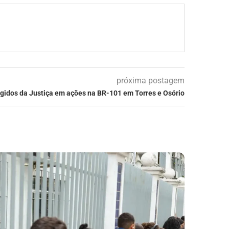
próxima postagem
agidos da Justiça em ações na BR-101 em Torres e Osório