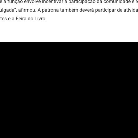
 função envolve incentivar a participação da comunidade e refor
vulgada”, afirmou. A patrona também deverá participar de ativi
s e a Feira do Livro.