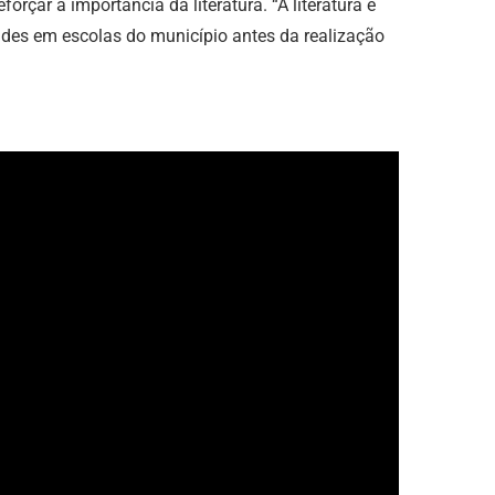
çar a importância da literatura. “A literatura é
dades em escolas do município antes da realização