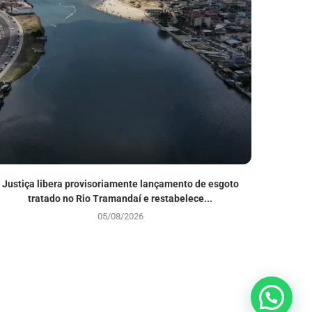
Justiça libera provisoriamente lançamento de esgoto
Pascom da
tratado no Rio Tramandaí e restabelece...
05/08/2026