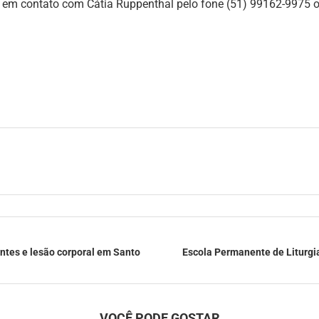
 em contato com Cátia Ruppenthal pelo fone (51) 99162-9975 o
entes e lesão corporal em Santo
Escola Permanente de Liturgia
VOCÊ PODE GOSTAR