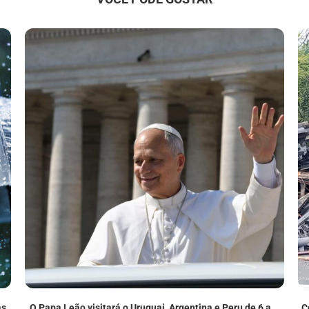
as
O Papa Leão visitará o Uruguai, Argentina e Peru de 6 a...
C