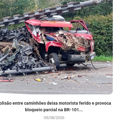
olisão entre caminhões deixa motorista ferido e provoca
39ª F
bloqueio parcial na BR-101...
05/08/2026