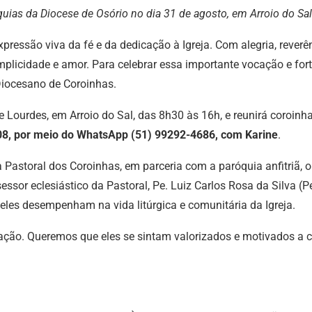
uias da Diocese de Osório no dia 31 de agosto, em Arroio do Sal
expressão viva da fé e da dedicação à Igreja. Com alegria, rev
licidade e amor. Para celebrar essa importante vocação e fort
 Diocesano de Coroinhas.
 Lourdes, em Arroio do Sal, das 8h30 às 16h, e reunirá coroi
5/08, por meio do WhatsApp (51) 99292-4686, com Karine
.
astoral dos Coroinhas, em parceria com a paróquia anfitriã, 
ssor eclesiástico da Pastoral, Pe. Luiz Carlos Rosa da Silva (Pe
les desempenham na vida litúrgica e comunitária da Igreja.
cação. Queremos que eles se sintam valorizados e motivados a