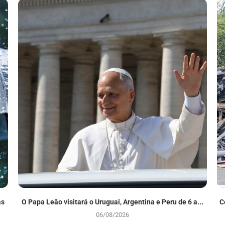
as
O Papa Leão visitará o Uruguai, Argentina e Peru de 6 a...
C
06/08/2026