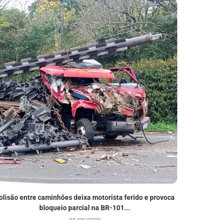
olisão entre caminhões deixa motorista ferido e provoca
39ª F
bloqueio parcial na BR-101...