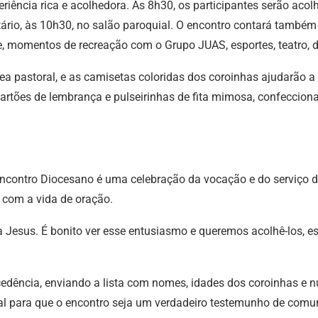
ência rica e acolhedora. Às 8h30, os participantes serão acolh
tário, às 10h30, no salão paroquial. O encontro contará tamb
, momentos de recreação com o Grupo JUAS, esportes, teatro, 
a pastoral, e as camisetas coloridas dos coroinhas ajudarão a c
 cartões de lembrança e pulseirinhas de fita mimosa, confeccion
Encontro Diocesano é uma celebração da vocação e do serviço d
com a vida de oração.
a Jesus. É bonito ver esse entusiasmo e queremos acolhê-los, es
edência, enviando a lista com nomes, idades dos coroinhas e
ial para que o encontro seja um verdadeiro testemunho de comun