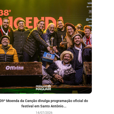
39ª Moenda da Canção divulga programação oficial do
39ª Fena
festival em Santo Antônio...
14/07/2026