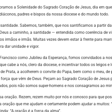
celebramos a Solenidade do Sagrado Coração de Jesus, dia em q
os diáconos, padres e bispos da nossa diocese e do mundo todo.
antidade. Sabemos, também, que nos santificamos a partir da
Deus a caminho, a santidade — entendida como coerência de vi
 irmãos e irmãs. Muitas vezes devem estar à frente para mante
ra dar unidade e vigor.
 Francisco como Jubileu da Esperança, fomos convidados a nos
ue cabe a nós, clero da diocese, e incentivar todos os leigos e
u de Prata, a acolherem o convite do Papa, bem como o meu, de
uz e força que vêm de Deus. Peçam ao Sagrado Coração de Jesu
ados, pois não somos super-homens e nos consagramos ao mini
sa oração. Rezem, rezem muito por nós e conosco para que pos
a oração que me ajudam e certamente podem ajudar a muitos: “
nda: “A oração é a força da alma”.