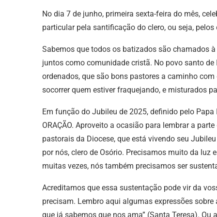
No dia 7 de junho, primeira sexta-feira do mês, 
particular pela santificação do clero, ou seja, pel
Sabemos que todos os batizados são chamados à s
juntos como comunidade cristã. No povo santo de 
ordenados, que são bons pastores a caminho com os
socorrer quem estiver fraquejando, e misturados pa
Em função do Jubileu de 2025, definido pelo Papa
ORAÇÃO. Aproveito a ocasião para lembrar a parte q
pastorais da Diocese, que está vivendo seu Jubile
por nós, clero de Osório. Precisamos muito da l
muitas vezes, nós também precisamos ser sustent
Acreditamos que essa sustentação pode vir da vos
precisam. Lembro aqui algumas expressões sobre 
que já sabemos que nos ama” (Santa Teresa). Ou ai