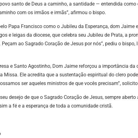
o povo santo de Deus a caminho, a santidade — entendida como 
aminho com os irmãos e irmãs”, afirmou o bispo.
pelo Papa Francisco como o Jubileu da Esperança, dom Jaime e
s e leigas da diocese, que celebra seu Jubileu de Prata, a prom
s. Peçam ao Sagrado Coração de Jesus por nós”, pediu o bispo
esa e Santo Agostinho, Dom Jaime reforçou a importância da or
a Missa. Ele acredita que a sustentação espiritual do clero pode
ssamos ser aqueles ministros de que vocês precisam”, solicito
u desejo de que o Sagrado Coração de Jesus, sempre aberto a 
ssim a fé e a esperança de toda a comunidade cristã.
o