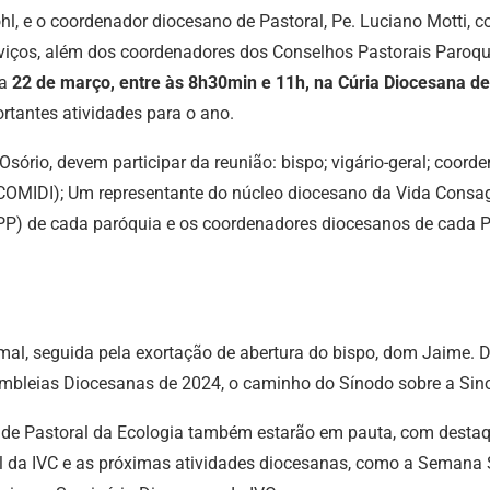
l, e o coordenador diocesano de Pastoral, Pe. Luciano Motti, 
erviços, além dos coordenadores dos Conselhos Pastorais Paroq
ia
22 de março, entre às 8h30min e 11h, na Cúria Diocesana de
ortantes atividades para o ano.
sório, devem participar da reunião: bispo; vigário-geral; coor
COMIDI); Um representante do núcleo diocesano da Vida Consag
PP) de cada paróquia e os coordenadores diocesanos de cada Pa
al, seguida pela exortação de abertura do bispo, dom Jaime. D
embleias Diocesanas de 2024, o caminho do Sínodo sobre a Sino
 de Pastoral da Ecologia também estarão em pauta, com destaq
l da IVC e as próximas atividades diocesanas, como a Semana