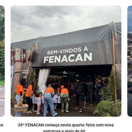
ca
39ª FENACAN começa nesta quarta-feira com nova
estrutura e mais de 60...