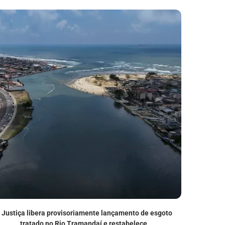
Justiça libera provisoriamente lançamento de esgoto
Pascom da
tratado no Rio Tramandaí e restabelece...