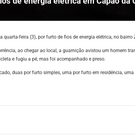
ios de energia elétrica em Capão da
arta-feira (3), por furto de fios de energia elétrica, no bair
rrência, ao chegar ao local, a guarnição avistou um homem tran
cleta e fugiu a pé, mas foi acompanhado e preso.
ficado, duas por furto simples, uma por furto em residência, um