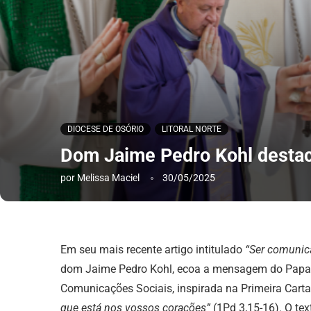
DIOCESE DE OSÓRIO
LITORAL NORTE
Dom Jaime Pedro Kohl destac
por
Melissa Maciel
30/05/2025
Em seu mais recente artigo intitulado
“Ser comunic
dom Jaime Pedro Kohl, ecoa a mensagem do Papa 
Comunicações Sociais, inspirada na Primeira Cart
que está nos vossos corações”
(1Pd 3,15-16). O tex