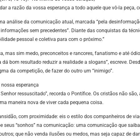
dar a razão da vossa esperança a todo aquele que vô-la peça, 
uma análise da comunicação atual, marcada “pela desinformação
nformações sem precedentes”. Diante das conquistas da técnic
lidade pessoal e coletiva para com o próximo.”
 mas sim medo, preconceitos e rancores, fanatismo e até ódio.
á bom resultado reduzir a realidade a slogans”, escreve. Desde
digma da competição, de fazer do outro um “inimigo”.
a nossa esperança
 Senhor ressuscitado”, recorda o Pontífice. Os cristãos não são
uma maneira nova de viver cada pequena coisa.
ansidão, com proximidade: eis o estilo dos companheiros de v
põe seus “sonhos” na comunicação: uma comunicação que saiba
s outros; que não venda ilusões ou medos, mas seja capaz de dar