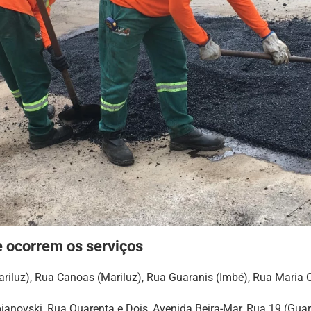
e ocorrem os serviços
riluz), Rua Canoas (Mariluz), Rua Guaranis (Imbé), Rua Maria 
anovski, Rua Quarenta e Dois, Avenida Beira-Mar, Rua 19 (Guar