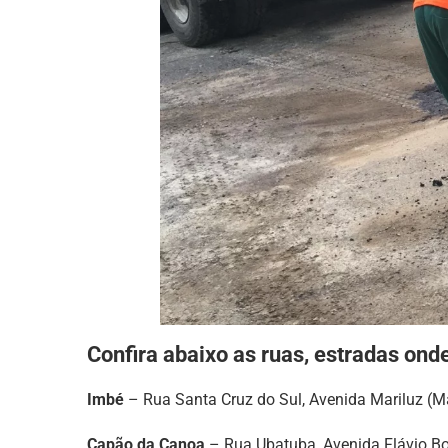
Confira abaixo as ruas, estradas ond
Imbé
– Rua Santa Cruz do Sul, Avenida Mariluz (Ma
Capão da Canoa
– Rua Ubatuba, Avenida Flávio Boi